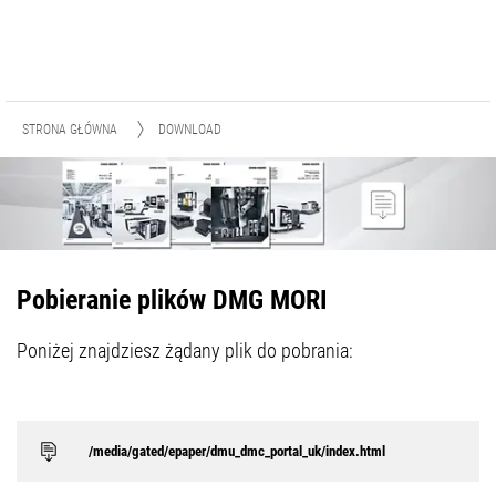
STRONA GŁÓWNA
DOWNLOAD
Pobieranie plików DMG MORI
Poniżej znajdziesz żądany plik do pobrania:
/media/gated/epaper/dmu_dmc_portal_uk/index.html