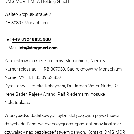
DMG MORI EMEA Holding GmbH
Walter-Gropius-Straße 7
DE-80807 Monachium
Tel:
+49 89248835900
E-Mail:
info@dmgmori.com
Zarejestrowana siedziba firmy: Monachium, Niemcy
Numer rejestracji: HRB 307939, Sąd rejonowy w Monachium
Numer VAT: DE 35 09 52 850
Dyrektorzy: Hirotake Kobayashi,
Dr. James Victor Nudo
, Dr.
Irene Bader, Rajeev Anand, Ralf Riedemann, Yosuke
Nakatsukasa
W przypadku dodatkowych pytań dotyczących prywatności
danych, do Państwa dyspozycji dostępny jest nasz kontroler
czuwający nad bezpieczeństwem danych. Kontakt: DMG MORI