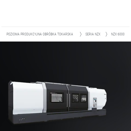
POZIOMA PRODUKCYJNA OBRÓBKA TOKARSKA
SERIA NZX
NZX 6000