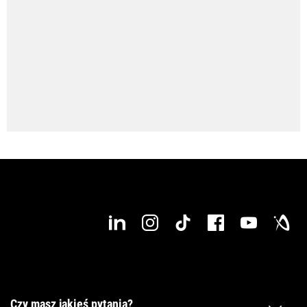
Maks. długość obrabianego przedmiotu
4 000 mm
Czy masz jakieś pytania?