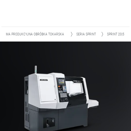
OZIOMA PRODUKCYJNA OBRÓBKA TOKARSKA
SERIA SPRINT
SPRINT 20|5