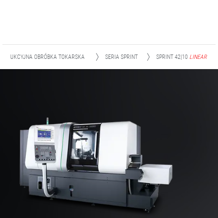
PRODUKCYJNA OBRÓBKA TOKARSKA
SERIA SPRINT
SPRINT 42|10
LINEAR