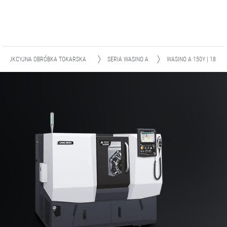
RODUKCYJNA OBRÓBKA TOKARSKA
SERIA WASINO A
WASINO A 150Y | 18