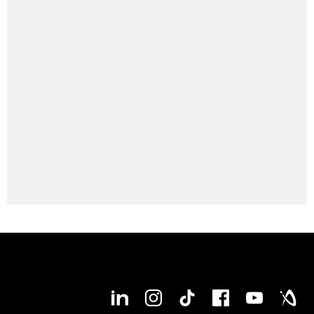
Maks. średnica detalu
240 mm
Maks. długość obrabianego przedmiotu
245 mm
Maks. średnica wewnętrzna rury zaciskowej
67 mm