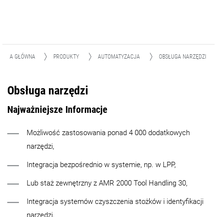
TRONA GŁÓWNA
PRODUKTY
AUTOMATYZACJA
OBSŁUGA NARZĘDZI
Obsługa narzędzi
Najważniejsze Informacje
Możliwość zastosowania ponad 4 000 dodatkowych
narzędzi,
Integracja bezpośrednio w systemie, np. w LPP,
Lub staż zewnętrzny z AMR 2000 Tool Handling 30,
Integracja systemów czyszczenia stożków i identyfikacji
narzędzi,